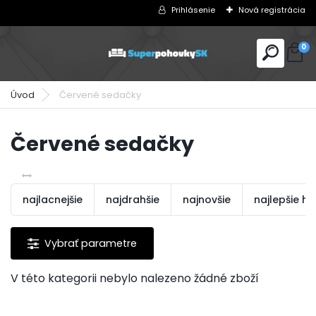
Prihlásenie
Nová registrácia
0
Úvod
Červené sedačky
Červené sedačky
najlacnejšie
najdrahšie
najnovšie
najlepšie h
V této kategorii nebylo nalezeno žádné zboží