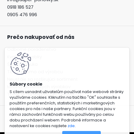
0918 186 527
0905 476 996
Prečo nakupovať od nás
Odborné poradenstvo
Kvalitné výrobky
Široká ponuka
Tovar priamo od výrobcu
Neustále sa rozširujúci sortiment
Mnoho slovenských výrobkov
S cílem usnadnit uživatelům používat naše webové stránky
Tovar aj na splátky cez Quatro
využíváme cookies. Kliknutím na tlačítko "OK" souhlasíte s
použitím preferenčních, statistických i marketingových
cookies pro nás i naše partnery. Funkční cookies jsou v
rámci zachování funkčnosti webu používány po celou
dobu procházení webem. Podrobné informace a
html
nastavení ke cookies najdete
zde
.