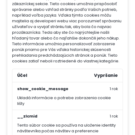
zákazníckej sekcie.
Tieto cookies umožnia prispôsobiť
správanie alebo vzhľad stránky podľa Vašich potrieb,
napríklad voľba jazyka.
Vďaka týmto cookies môžu
majitelia aj developeri webu viac porozumieť správaniu
užívateľov a vyvijať stránku tak, aby bola čo najviac
prozákaznícka. Teda aby ste čo najrýchlejšie našli
hľadaný tovar alebo čo najľahšie dokončili jeho nákup.
Tieto informácie umožnia personalizovať zobrazenie
ponúk priamo pre Vás vďaka historickej skúsenosti
prehliadania predchádzajúcich stránok a ponúk.
Tieto
cookies zatiaľ neboli roztriedené do vlastnej kategórie.
Účel
Vypršanie
show_cookie_message
1 rok
Ukladá informácie o potrebe zobrazenia cookie
lišty
__zlcmid
1 rok
Tento súbor cookie sa používa na uloženie identity
návštevníka počas návštev a preferencie