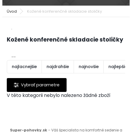
Úvod
Kožené konferenčné skladacie stoličky
Kožené konferenčné skladacie stoličky
najlacnejšie
najdrahšie
najnovšie
najlepšie 
V této kategorii nebylo nalezeno žádné zboží
Super-pohovky.sk
– Váš špecialista na komfortné sedenie a