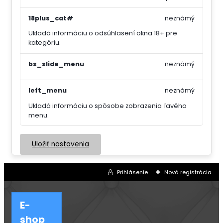
18plus_cat#
neznámý
Ukladá informáciu o odsúhlasení okna 18+ pre
kategóriu.
bs_slide_menu
neznámý
left_menu
neznámý
Ukladá informáciu o spôsobe zobrazenia ľavého
menu.
Uložiť nastavenia
Prihlásenie
Nová registrácia
E-
shop