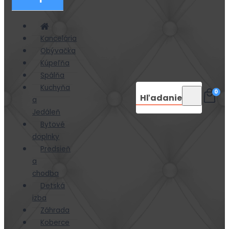
Kancelária
Obývačka
Kúpeľňa
Spálňa
Kuchyňa
0
Hľadanie
a
Jedáleň
Bytové
doplnky
Predsieň
a
chodba
Detská
izba
Záhrada
Koberce