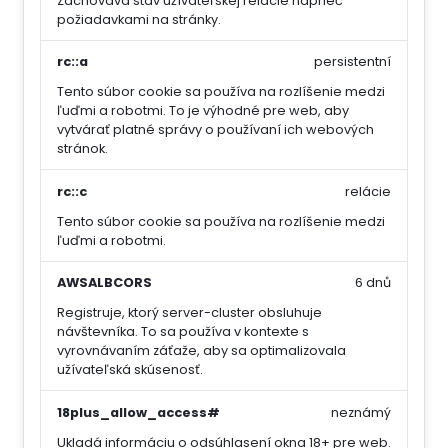
Zachováva stav užívateľskej relácie naprieč
požiadavkami na stránky.
rc::a
persistentní
Tento súbor cookie sa používa na rozlíšenie medzi
ľuďmi a robotmi. To je výhodné pre web, aby
vytvárať platné správy o používaní ich webových
stránok.
rc::c
relácie
Tento súbor cookie sa používa na rozlíšenie medzi
ľuďmi a robotmi.
AWSALBCORS
6 dnů
Registruje, ktorý server-cluster obsluhuje
návštevníka. To sa používa v kontexte s
vyrovnávaním záťaže, aby sa optimalizovala
užívateľská skúsenosť.
18plus_allow_access#
neznámý
Ukladá informáciu o odsúhlasení okna 18+ pre web.