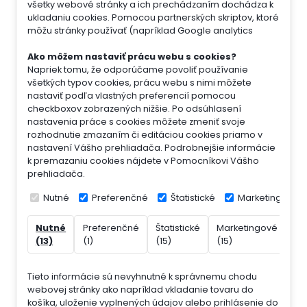
všetky webové stránky a ich prechádzaním dochádza k
ukladaniu cookies. Pomocou partnerských skriptov, ktoré
môžu stránky používať (napríklad Google analytics
Ako môžem nastaviť prácu webu s cookies?
Napriek tomu, že odporúčame povoliť používanie
všetkých typov cookies, prácu webu s nimi môžete
nastaviť podľa vlastných preferencií pomocou
checkboxov zobrazených nižšie. Po odsúhlasení
nastavenia práce s cookies môžete zmeniť svoje
rozhodnutie zmazaním či editáciou cookies priamo v
nastavení Vášho prehliadača. Podrobnejšie informácie
k premazaniu cookies nájdete v Pomocníkovi Vášho
prehliadača.
Nutné
Preferenčné
Štatistické
Marketingové
Nutné
Preferenčné
Štatistické
Marketingové
Ne
(13)
(1)
(15)
(15)
(7)
Tieto informácie sú nevyhnutné k správnemu chodu
webovej stránky ako napríklad vkladanie tovaru do
košíka, uloženie vyplnených údajov alebo prihlásenie do