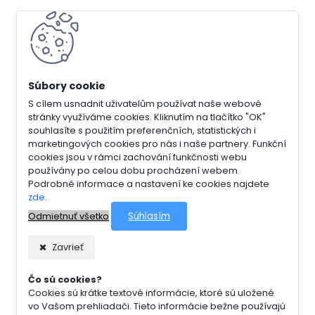
S cílem usnadnit uživatelům používat naše webové
stránky využíváme cookies. Kliknutím na tlačítko "OK"
souhlasíte s použitím preferenčních, statistických i
marketingových cookies pro nás i naše partnery. Funkční
cookies jsou v rámci zachování funkčnosti webu
používány po celou dobu procházení webem.
Podrobné informace a nastavení ke cookies najdete
zde
.
Súhlasím
Odmietnuť všetko
Zavrieť
Čo sú cookies?
Cookies sú krátke textové informácie, ktoré sú uložené
vo Vašom prehliadači. Tieto informácie bežne používajú