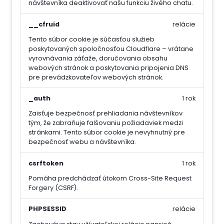
návštevníka deaktivovať našu funkciu živého chatu.
__cfruid
relácie
Tento súbor cookie je súčasťou služieb
poskytovaných spoločnosťou Cloudflare – vrátane
vyrovnávania záťaže, doručovania obsahu
webových stránok a poskytovania pripojenia DNS
pre prevádzkovateľov webových stránok.
_auth
1 rok
Zaisťuje bezpečnosť prehliadania návštevníkov
tým, že zabraňuje falšovaniu požiadaviek medzi
stránkami. Tento súbor cookie je nevyhnutný pre
bezpečnosť webu a návštevníka.
csrftoken
1 rok
Pomáha predchádzať útokom Cross-Site Request
Forgery (CSRF).
PHPSESSID
relácie