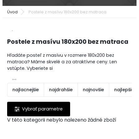
Úvod
Postele z masívu 180x200 bez matraca
Postele z masívu 180x200 bez matraca
Hľadáte posteľ z masívu v rozmere 180x200 bez
matraca? Máme skvelé a za atraktívne ceny. Len
vstúpte. Vyberiete si
najlacnejšie
najdrahšie
najnovšie
najlepšie 
V této kategorii nebylo nalezeno žádné zboží