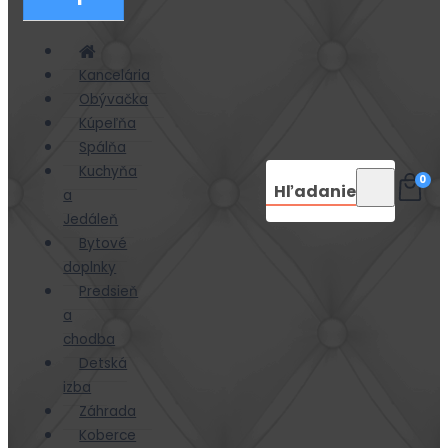
Kancelária
Obývačka
Kúpeľňa
Spálňa
Kuchyňa
0
Hľadanie
a
Jedáleň
Bytové
doplnky
Predsieň
a
chodba
Detská
izba
Záhrada
Koberce