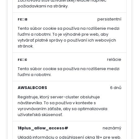
Zachováva stav užívateľskej relácie naprieč
požiadavkami na stránky.
rc::a
persistentní
Tento súbor cookie sa používa na rozlíšenie medzi
ľuďmi a robotmi. To je výhodné pre web, aby
vytvárať platné správy o používaní ich webových
stránok.
rc::c
relácie
Tento súbor cookie sa používa na rozlíšenie medzi
ľuďmi a robotmi.
AWSALBCORS
6 dnů
Registruje, ktorý server-cluster obsluhuje
návštevníka. To sa používa v kontexte s
vyrovnávaním záťaže, aby sa optimalizovala
užívateľská skúsenosť.
18plus_allow_access#
neznámý
Ukladá informáciu o odsúhlasení okna 18+ pre web.