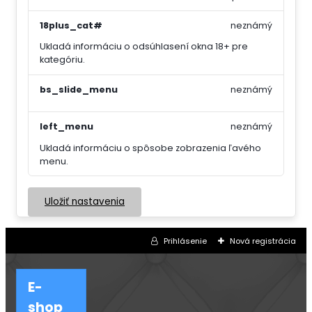
18plus_cat#
neznámý
Ukladá informáciu o odsúhlasení okna 18+ pre
kategóriu.
bs_slide_menu
neznámý
left_menu
neznámý
Ukladá informáciu o spôsobe zobrazenia ľavého
menu.
Uložiť nastavenia
Prihlásenie
Nová registrácia
E-
shop