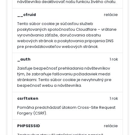
návštevníka deaktivovať našu funkciu živého chatu.
__cfruid
relácie
Tento súbor cookie je súčasťou služieb
poskytovaných spoločnosťou Cloudflare – vrátane
vyrovnávania záťaže, doručovania obsahu
webových stránok a poskytovania pripojenia DNS
pre prevádzkovateľov webových stránok.
_auth
1 rok
Zaisťuje bezpečnosť prehliadania návštevníkov
tým, že zabraňuje falšovaniu požiadaviek medzi
stránkami. Tento súbor cookie je nevyhnutný pre
bezpečnosť webu a návštevníka.
csrftoken
1 rok
Pomáha predchádzať útokom Cross-Site Request
Forgery (CSRF).
PHPSESSID
relácie