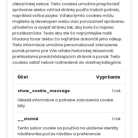
zákazníckej sekcie.
Tieto cookies umožnia prispôsobiť
správanie alebo vzhľad stránky podľa Vašich potrieb,
napríklad voľba jazyka.
Vďaka týmto cookies môžu
majitelia aj developeri webu viac porozumieť správaniu
užívateľov a vyvijať stránku tak, aby bola čo najviac
prozákaznícka. Teda aby ste čo najrýchlejšie našli
hľadaný tovar alebo čo najľahšie dokončili jeho nákup.
Tieto informácie umožnia personalizovať zobrazenie
ponúk priamo pre Vás vďaka historickej skúsenosti
prehliadania predchádzajúcich stránok a ponúk.
Tieto
cookies zatiaľ neboli roztriedené do vlastnej kategórie.
Účel
Vypršanie
show_cookie_message
1 rok
Ukladá informácie o potrebe zobrazenia cookie
lišty
__zlcmid
1 rok
Tento súbor cookie sa používa na uloženie identity
návštevníka počas návštev a preferencie