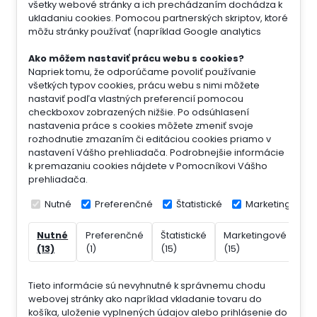
všetky webové stránky a ich prechádzaním dochádza k
ukladaniu cookies. Pomocou partnerských skriptov, ktoré
môžu stránky používať (napríklad Google analytics
Ako môžem nastaviť prácu webu s cookies?
Napriek tomu, že odporúčame povoliť používanie
všetkých typov cookies, prácu webu s nimi môžete
nastaviť podľa vlastných preferencií pomocou
checkboxov zobrazených nižšie. Po odsúhlasení
nastavenia práce s cookies môžete zmeniť svoje
rozhodnutie zmazaním či editáciou cookies priamo v
nastavení Vášho prehliadača. Podrobnejšie informácie
k premazaniu cookies nájdete v Pomocníkovi Vášho
prehliadača.
Nutné
Preferenčné
Štatistické
Marketingové
Nutné
Preferenčné
Štatistické
Marketingové
Ne
(13)
(1)
(15)
(15)
(7)
Tieto informácie sú nevyhnutné k správnemu chodu
webovej stránky ako napríklad vkladanie tovaru do
košíka, uloženie vyplnených údajov alebo prihlásenie do