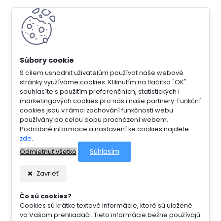
S cílem usnadnit uživatelům používat naše webové
stránky využíváme cookies. Kliknutím na tlačítko "OK"
souhlasíte s použitím preferenčních, statistických i
marketingových cookies pro nás i naše partnery. Funkční
cookies jsou v rámci zachování funkčnosti webu
používány po celou dobu procházení webem.
Podrobné informace a nastavení ke cookies najdete
zde
.
Súhlasím
Odmietnuť všetko
Zavrieť
Čo sú cookies?
Cookies sú krátke textové informácie, ktoré sú uložené
vo Vašom prehliadači. Tieto informácie bežne používajú