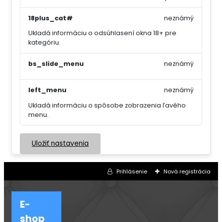
18plus_cat#
neznámý
Ukladá informáciu o odsúhlasení okna 18+ pre
kategóriu.
bs_slide_menu
neznámý
left_menu
neznámý
Ukladá informáciu o spôsobe zobrazenia ľavého
menu.
Uložiť nastavenia
Prihlásenie
Nová registrácia
E-
shop