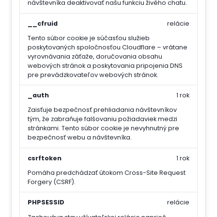
návštevníka deaktivovať našu funkciu živého chatu.
__cfruid
relácie
Tento súbor cookie je súčasťou služieb
poskytovaných spoločnosťou Cloudflare – vrátane
vyrovnávania záťaže, doručovania obsahu
webových stránok a poskytovania pripojenia DNS
pre prevádzkovateľov webových stránok.
_auth
1 rok
Zaisťuje bezpečnosť prehliadania návštevníkov
tým, že zabraňuje falšovaniu požiadaviek medzi
stránkami. Tento súbor cookie je nevyhnutný pre
bezpečnosť webu a návštevníka.
csrftoken
1 rok
Pomáha predchádzať útokom Cross-Site Request
Forgery (CSRF).
PHPSESSID
relácie