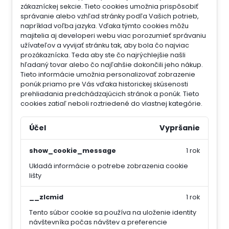
zákazníckej sekcie.
Tieto cookies umožnia prispôsobiť
správanie alebo vzhľad stránky podľa Vašich potrieb,
napríklad voľba jazyka.
Vďaka týmto cookies môžu
majitelia aj developeri webu viac porozumieť správaniu
užívateľov a vyvijať stránku tak, aby bola čo najviac
prozákaznícka. Teda aby ste čo najrýchlejšie našli
hľadaný tovar alebo čo najľahšie dokončili jeho nákup.
Tieto informácie umožnia personalizovať zobrazenie
ponúk priamo pre Vás vďaka historickej skúsenosti
prehliadania predchádzajúcich stránok a ponúk.
Tieto
cookies zatiaľ neboli roztriedené do vlastnej kategórie.
Účel
Vypršanie
show_cookie_message
1 rok
Ukladá informácie o potrebe zobrazenia cookie
lišty
__zlcmid
1 rok
Tento súbor cookie sa používa na uloženie identity
návštevníka počas návštev a preferencie