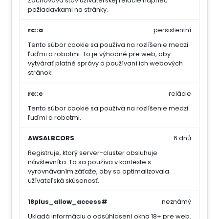
Zachováva stav užívateľskej relácie naprieč
požiadavkami na stránky.
rc::a
persistentní
Tento súbor cookie sa používa na rozlíšenie medzi
ľuďmi a robotmi. To je výhodné pre web, aby
vytvárať platné správy o používaní ich webových
stránok.
rc::c
relácie
Tento súbor cookie sa používa na rozlíšenie medzi
ľuďmi a robotmi.
AWSALBCORS
6 dnů
Registruje, ktorý server-cluster obsluhuje
návštevníka. To sa používa v kontexte s
vyrovnávaním záťaže, aby sa optimalizovala
užívateľská skúsenosť.
18plus_allow_access#
neznámý
Ukladá informáciu o odsúhlasení okna 18+ pre web.