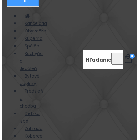
Kancelária
Obývačka
Kúpeľňa
Spálňa
Kuchyňa
0
Hľadanie
a
Jedáleň
Bytové
doplnky
Predsieň
a
chodba
Detská
izba
Záhrada
Koberce