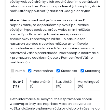
všetky webové stránky a ich prechádzaním dochádza k
ukladaniu cookies. Pomocou partnerských skriptov, ktoré
môžu stránky používať (napríklad Google analytics
Ako môžem nastaviť prácu webu s cookies?
Napriek tomu, že odporúčame povoliť používanie
všetkých typov cookies, prácu webu s nimi môžete
nastaviť podľa vlastných preferencií pomocou
checkboxov zobrazených nižšie. Po odsúhlasení
nastavenia práce s cookies môžete zmeniť svoje
rozhodnutie zmazaním či editáciou cookies priamo v
nastavení Vášho prehliadača. Podrobnejšie informácie
k premazaniu cookies nájdete v Pomocníkovi Vášho
prehliadača.
Nutné
Preferenčné
Štatistické
Marketingové
Nutné
Preferenčné
Štatistické
Marketingové
Ne
(13)
(1)
(15)
(15)
(7)
Tieto informácie sú nevyhnutné k správnemu chodu
webovej stránky ako napríklad vkladanie tovaru do
košíka, uloženie vyplnených údajov alebo prihlásenie do