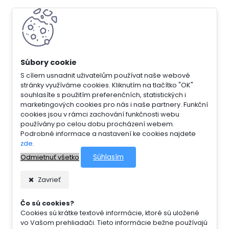
S cílem usnadnit uživatelům používat naše webové
stránky využíváme cookies. Kliknutím na tlačítko "OK"
souhlasíte s použitím preferenčních, statistických i
marketingových cookies pro nás i naše partnery. Funkční
cookies jsou v rámci zachování funkčnosti webu
používány po celou dobu procházení webem.
Podrobné informace a nastavení ke cookies najdete
zde
.
Súhlasím
Odmietnuť všetko
Zavrieť
Čo sú cookies?
Cookies sú krátke textové informácie, ktoré sú uložené
vo Vašom prehliadači. Tieto informácie bežne používajú