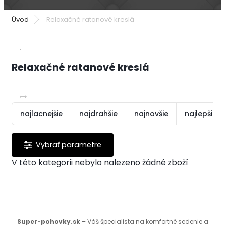
Úvod
Relaxačné ratanové kreslá
Relaxačné ratanové kreslá
najlacnejšie
najdrahšie
najnovšie
najlepšie 
V této kategorii nebylo nalezeno žádné zboží
Super-pohovky.sk
– Váš špecialista na komfortné sedenie a